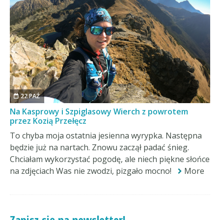
22 PAŹ
Na Kasprowy i Szpiglasowy Wierch z powrotem
przez Kozią Przełęcz
To chyba moja ostatnia jesienna wyrypka. Następna
będzie już na nartach. Znowu zaczął padać śnieg.
Chciałam wykorzystać pogodę, ale niech piękne słońce
na zdjęciach Was nie zwodzi, pizgało mocno!
More
Zapisz się na newsletter!