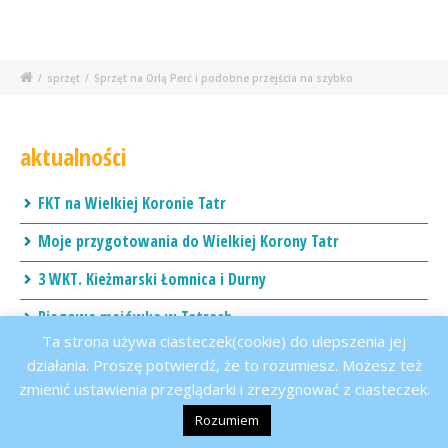
/
sprzęt
/
Sprzęt na Orlą Perć i podobne przejścia na szybko
aktualności
FKT na Wielkiej Koronie Tatr
Moje przygotowania do Wielkiej Korony Tatr
3 WKT. Kieżmarski Łomnica i Durny
Biegowa majówka w Tatrach
Ta strona używa ciasteczek(cookie) do ulepszenia jej
działania. Proszę potwierdź, że to rozumiesz. Możesz też
zmienić ustawienia przeglądarki i zrezygnować z ciasteczek.
kategorie
Rozumiem