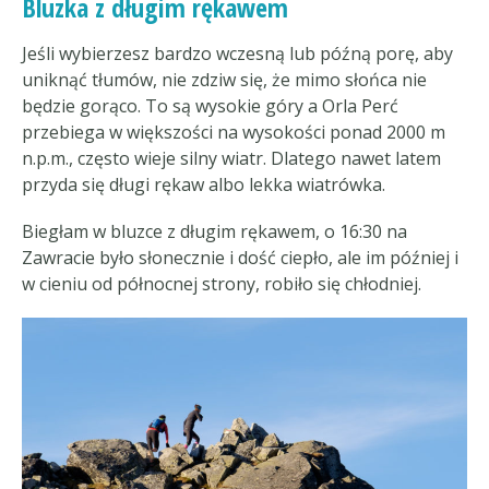
Bluzka z długim rękawem
Jeśli wybierzesz bardzo wczesną lub późną porę, aby
uniknąć tłumów, nie zdziw się, że mimo słońca nie
będzie gorąco. To są wysokie góry a Orla Perć
przebiega w większości na wysokości ponad 2000 m
n.p.m., często wieje silny wiatr. Dlatego nawet latem
przyda się długi rękaw albo lekka wiatrówka.
Biegłam w bluzce z długim rękawem, o 16:30 na
Zawracie było słonecznie i dość ciepło, ale im później i
w cieniu od północnej strony, robiło się chłodniej.