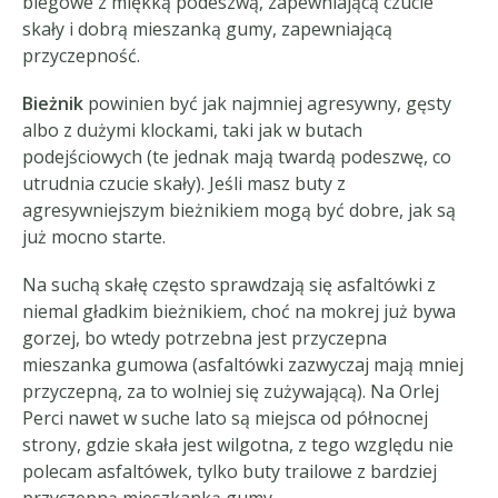
biegowe z miękką podeszwą, zapewniającą czucie
skały i dobrą mieszanką gumy, zapewniającą
przyczepność.
Bieżnik
powinien być jak najmniej agresywny, gęsty
albo z dużymi klockami, taki jak w butach
podejściowych (te jednak mają twardą podeszwę, co
utrudnia czucie skały). Jeśli masz buty z
agresywniejszym bieżnikiem mogą być dobre, jak są
już mocno starte.
Na suchą skałę często sprawdzają się asfaltówki z
niemal gładkim bieżnikiem, choć na mokrej już bywa
gorzej, bo wtedy potrzebna jest przyczepna
mieszanka gumowa (asfaltówki zazwyczaj mają mniej
przyczepną, za to wolniej się zużywającą). Na Orlej
Perci nawet w suche lato są miejsca od północnej
strony, gdzie skała jest wilgotna, z tego względu nie
polecam asfaltówek, tylko buty trailowe z bardziej
przyczepną mieszkanką gumy.