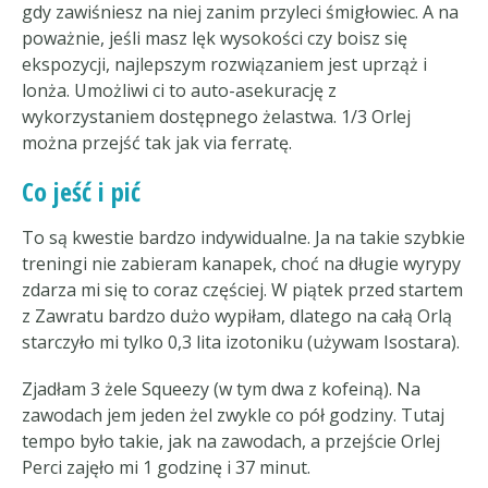
gdy zawiśniesz na niej zanim przyleci śmigłowiec. A na
poważnie, jeśli masz lęk wysokości czy boisz się
ekspozycji, najlepszym rozwiązaniem jest uprząż i
lonża. Umożliwi ci to auto-asekurację z
wykorzystaniem dostępnego żelastwa. 1/3 Orlej
można przejść tak jak via ferratę.
Co jeść i pić
To są kwestie bardzo indywidualne. Ja na takie szybkie
treningi nie zabieram kanapek, choć na długie wyrypy
zdarza mi się to coraz częściej. W piątek przed startem
z Zawratu bardzo dużo wypiłam, dlatego na całą Orlą
starczyło mi tylko 0,3 lita izotoniku (używam Isostara).
Zjadłam 3 żele Squeezy (w tym dwa z kofeiną). Na
zawodach jem jeden żel zwykle co pół godziny. Tutaj
tempo było takie, jak na zawodach, a przejście Orlej
Perci zajęło mi 1 godzinę i 37 minut.