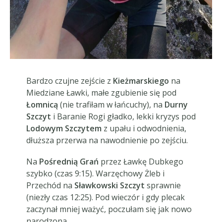
Bardzo czujne zejście z
Kieżmarskiego
na
Miedziane Ławki, małe zgubienie się pod
Łomnicą
(nie trafiłam w łańcuchy), na
Durny
Szczyt
i Baranie Rogi gładko, lekki kryzys pod
Lodowym Szczytem
z upału i odwodnienia,
dłuższa przerwa na nawodnienie po zejściu.
Na
Pośrednią Grań
przez Ławkę Dubkego
szybko (czas 9:15). Warzęchowy Żleb i
Przechód na
Sławkowski Szczyt
sprawnie
(niezły czas 12:25). Pod wieczór i gdy plecak
zaczynał mniej ważyć, poczułam się jak nowo
narodzona.