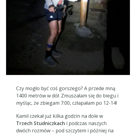
Czy mogło być coś gorszego? A przede mną
1400 metrów w dół. Zmuszałam się do biegu i
myśląc, że zbiegam 7:00, człapałam po 12-14!
Kamil czekał już kilka godzin na dole w
Trzech Studniczkach
i podczas naszych
dwóch rozmów – pod szczytem i później na