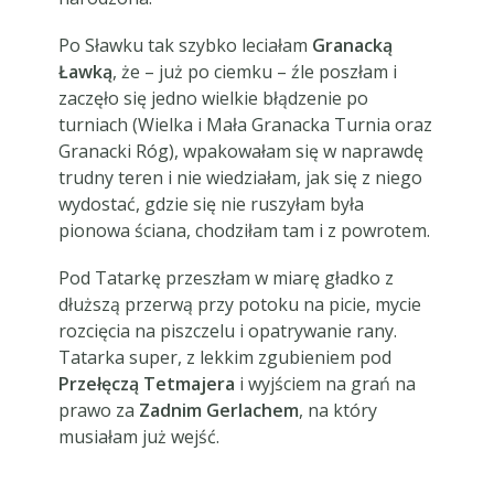
Po Sławku tak szybko leciałam
Granacką
Ławką
, że – już po ciemku – źle poszłam i
zaczęło się jedno wielkie błądzenie po
turniach (Wielka i Mała Granacka Turnia oraz
Granacki Róg), wpakowałam się w naprawdę
trudny teren i nie wiedziałam, jak się z niego
wydostać, gdzie się nie ruszyłam była
pionowa ściana, chodziłam tam i z powrotem.
Pod Tatarkę przeszłam w miarę gładko z
dłuższą przerwą przy potoku na picie, mycie
rozcięcia na piszczelu i opatrywanie rany.
Tatarka super, z lekkim zgubieniem pod
Przełęczą Tetmajera
i wyjściem na grań na
prawo za
Zadnim Gerlachem
, na który
musiałam już wejść.