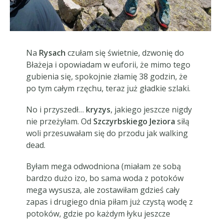
Na
Rysach
czułam się świetnie, dzwonię do
Błażeja i opowiadam w euforii, że mimo tego
gubienia się, spokojnie złamię 38 godzin, że
po tym całym rzęchu, teraz już gładkie szlaki.
No i przyszedł…
kryzys
, jakiego jeszcze nigdy
nie przeżyłam. Od
Szczyrbskiego Jeziora
siłą
woli przesuwałam się do przodu jak walking
dead.
Byłam mega odwodniona (miałam ze sobą
bardzo dużo izo, bo sama woda z potoków
mega wysusza, ale zostawiłam gdzieś cały
zapas i drugiego dnia piłam już czystą wodę z
potoków, gdzie po każdym łyku jeszcze