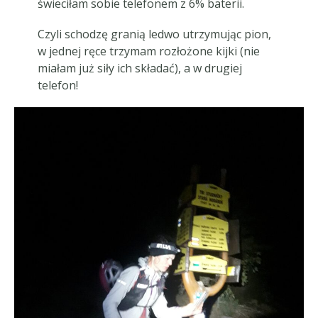
świeciłam sobie telefonem z 6% baterii.
Czyli schodzę granią ledwo utrzymując pion,
w jednej ręce trzymam rozłożone kijki (nie
miałam już siły ich składać), a w drugiej
telefon!