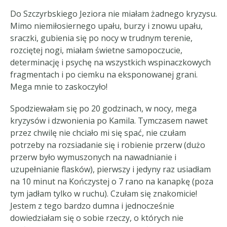
Do Szczyrbskiego Jeziora nie miałam żadnego kryzysu.
Mimo niemiłosiernego upału, burzy i znowu upału,
sraczki, gubienia się po nocy w trudnym terenie,
rozciętej nogi, miałam świetne samopoczucie,
determinację i psychę na wszystkich wspinaczkowych
fragmentach i po ciemku na eksponowanej grani.
Mega mnie to zaskoczyło!
Spodziewałam się po 20 godzinach, w nocy, mega
kryzysów i dzwonienia po Kamila. Tymczasem nawet
przez chwilę nie chciało mi się spać, nie czułam
potrzeby na rozsiadanie się i robienie przerw (dużo
przerw było wymuszonych na nawadnianie i
uzupełnianie flasków), pierwszy i jedyny raz usiadłam
na 10 minut na Kończystej o 7 rano na kanapkę (poza
tym jadłam tylko w ruchu). Czułam się znakomicie!
Jestem z tego bardzo dumna i jednocześnie
dowiedziałam się o sobie rzeczy, o których nie