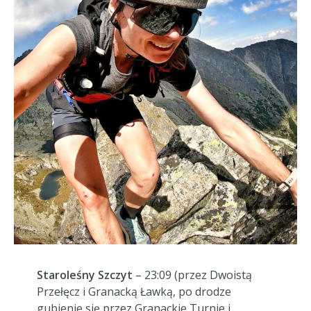
Staroleśny Szczyt
– 23:09 (przez Dwoistą
Przełęcz i Granacką Ławką, po drodze
gubienie się przez Granackie Turnie i