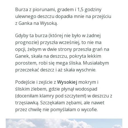
Burza z piorunami, gradem i 1,5 godziny
ulewnego deszczu dopadła mnie na przejściu
z Ganka na Wysoką.
Gdyby ta burza (której nie było w żadnej
prognozie) przyszła wcześniej, to nie ma
opcji, żebym w dwie strony przeszła grań na
Ganek, skała na deszczu, pokryta lekkim
porostem, robi się mega śliska. Musiałabym
przeczekać deszcz i aż skała wyschnie.
Podejście i zejście z
Wysokiej
mokrym i
śliskim żlebem, gdzie płynął wodospad
(doceniłam klamry pod szczytem!) w deszczu z
trzęsiawką. Szczękałam zębami, ale nawet
przez chwilę nie pomyślałam o wycofie.