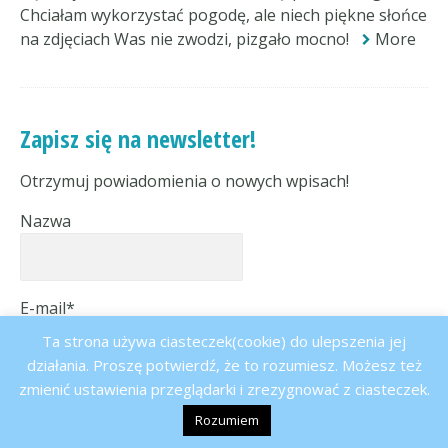
Chciałam wykorzystać pogodę, ale niech piękne słońce
na zdjęciach Was nie zwodzi, pizgało mocno!
More
Zapisz się na newsletter!
Otrzymuj powiadomienia o nowych wpisach!
Nazwa
E-mail*
Ta strona używa ciasteczek(cookie) do ulepszenia jej
działania. Proszę potwierdź, że to rozumiesz. Możesz też
zmienić ustawienia przeglądarki i zrezygnować z ciasteczek.
Rozumiem