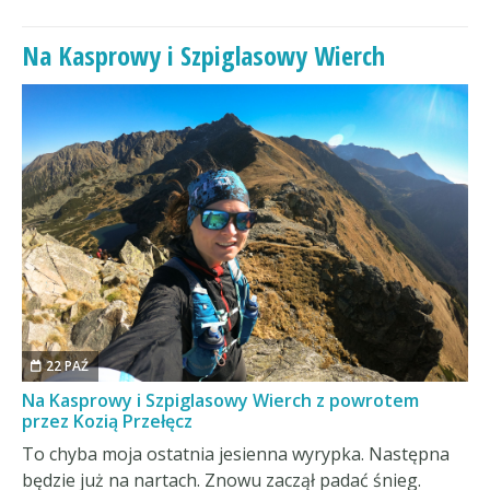
Na Kasprowy i Szpiglasowy Wierch
22 PAŹ
Na Kasprowy i Szpiglasowy Wierch z powrotem
przez Kozią Przełęcz
To chyba moja ostatnia jesienna wyrypka. Następna
będzie już na nartach. Znowu zaczął padać śnieg.