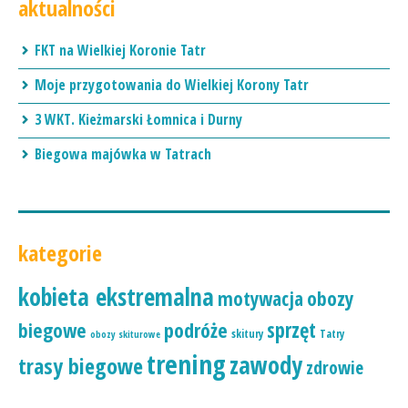
aktualności
FKT na Wielkiej Koronie Tatr
Moje przygotowania do Wielkiej Korony Tatr
3 WKT. Kieżmarski Łomnica i Durny
Biegowa majówka w Tatrach
kategorie
kobieta ekstremalna
motywacja
obozy
podróże
sprzęt
biegowe
skitury
Tatry
obozy skiturowe
trening
zawody
trasy biegowe
zdrowie