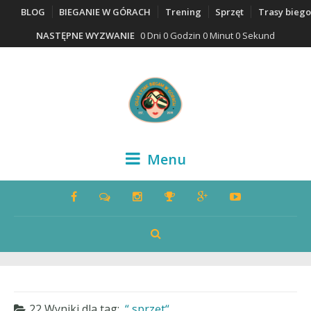
BLOG
BIEGANIE W GÓRACH
Trening
Sprzęt
Trasy bieg
NASTĘPNE WYZWANIE
0 Dni 0 Godzin 0 Minut 0 Sekund
Menu
22 Wyniki dla
tag:
sprzęt