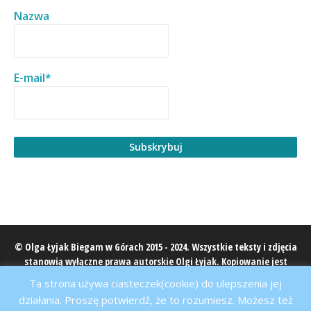
Nazwa
E-mail*
© Olga Łyjak Biegam w Górach 2015 - 2024. Wszystkie teksty i zdjęcia
stanowią wyłączne prawa autorskie Olgi Łyjak. Kopiowanie jest
zabronione, cytowanie wyłącznie z podaniem źródła
Ta strona używa ciasteczek(cookie) do ulepszenia jej
biegamwgorach.pl.
działania. Proszę potwierdź, że to rozumiesz. Możesz też