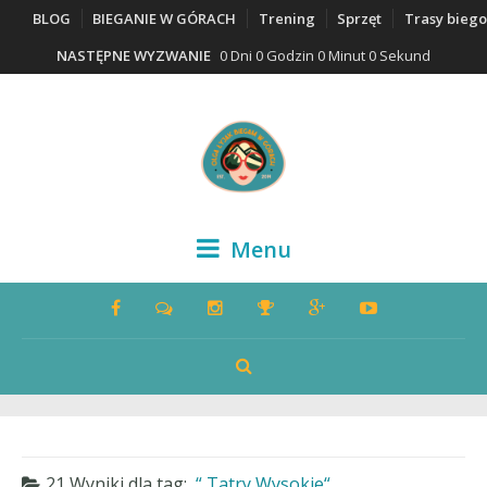
BLOG
BIEGANIE W GÓRACH
Trening
Sprzęt
Trasy bieg
NASTĘPNE WYZWANIE
0 Dni 0 Godzin 0 Minut 0 Sekund
Menu
21 Wyniki dla
tag:
Tatry Wysokie