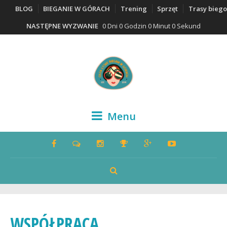
BLOG
BIEGANIE W GÓRACH
Trening
Sprzęt
Trasy bieg
NASTĘPNE WYZWANIE
0 Dni 0 Godzin 0 Minut 0 Sekund
Menu
WSPÓŁPRACA