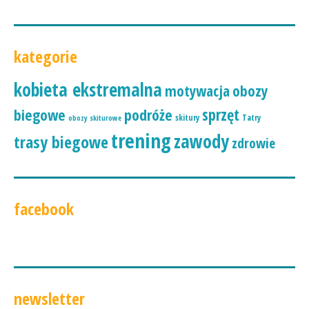
kategorie
kobieta ekstremalna
motywacja
obozy
podróże
sprzęt
biegowe
skitury
Tatry
obozy skiturowe
trening
zawody
trasy biegowe
zdrowie
facebook
newsletter