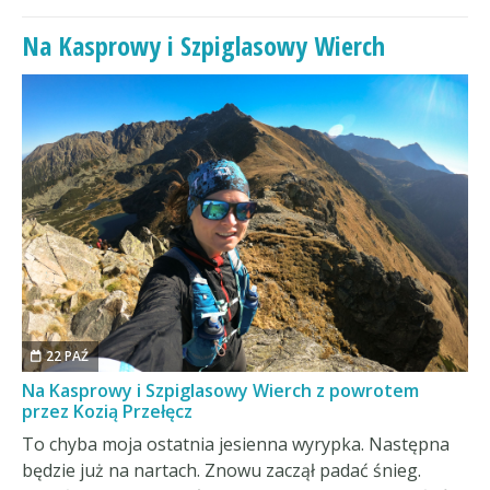
Na Kasprowy i Szpiglasowy Wierch
22 PAŹ
Na Kasprowy i Szpiglasowy Wierch z powrotem
przez Kozią Przełęcz
To chyba moja ostatnia jesienna wyrypka. Następna
będzie już na nartach. Znowu zaczął padać śnieg.