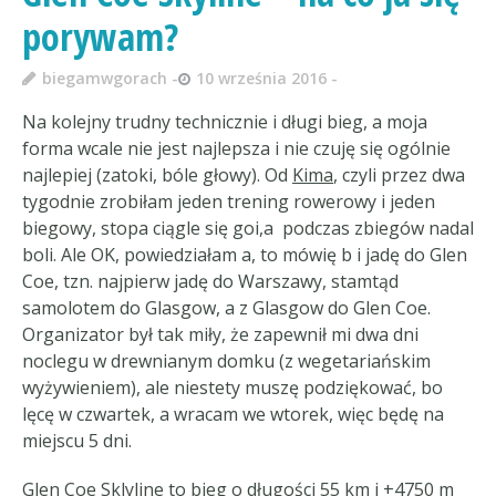
porywam?
biegamwgorach
10 września 2016
Na kolejny trudny technicznie i długi bieg, a moja
forma wcale nie jest najlepsza i nie czuję się ogólnie
najlepiej (zatoki, bóle głowy). Od
Kima
, czyli przez dwa
tygodnie zrobiłam jeden trening rowerowy i jeden
biegowy, stopa ciągle się goi,a podczas zbiegów nadal
boli. Ale OK, powiedziałam a, to mówię b i jadę do Glen
Coe, tzn. najpierw jadę do Warszawy, stamtąd
samolotem do Glasgow, a z Glasgow do Glen Coe.
Organizator był tak miły, że zapewnił mi dwa dni
noclegu w drewnianym domku (z wegetariańskim
wyżywieniem), ale niestety muszę podziękować, bo
lęcę w czwartek, a wracam we wtorek, więc będę na
miejscu 5 dni.
Glen Coe Sklyline to bieg o długości 55 km i +4750 m