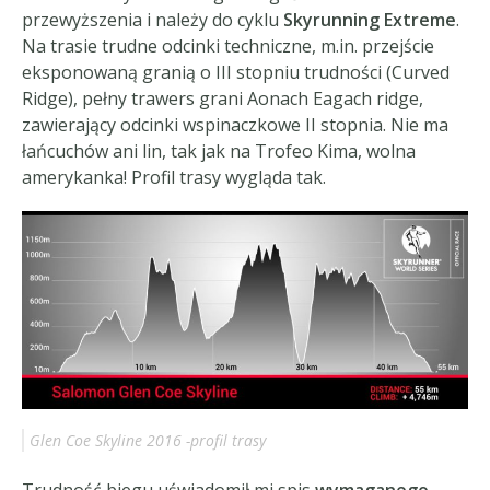
przewyższenia i należy do cyklu
Skyrunning Extreme
.
Na trasie trudne odcinki techniczne, m.in. przejście
eksponowaną granią o III stopniu trudności (Curved
Ridge), pełny trawers grani Aonach Eagach ridge,
zawierający odcinki wspinaczkowe II stopnia. Nie ma
łańcuchów ani lin, tak jak na Trofeo Kima, wolna
amerykanka! Profil trasy wygląda tak.
Glen Coe Skyline 2016 -profil trasy
Trudność biegu uświadomił mi spis
wymaganego