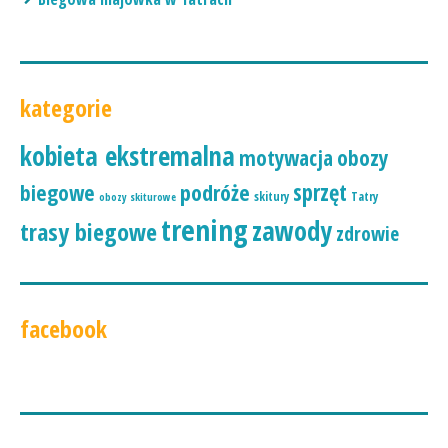
kategorie
kobieta ekstremalna
motywacja
obozy
podróże
sprzęt
biegowe
skitury
Tatry
obozy skiturowe
trening
zawody
trasy biegowe
zdrowie
facebook