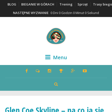
BLOG
BIEGANIE W GÓRACH
Trening
Sprzęt
Trasy bieg
NASTĘPNE WYZWANIE
0 Dni 0 Godzin 0 Minut 0 Sekund
Menu
Glen Coe Skyline – na co ja się