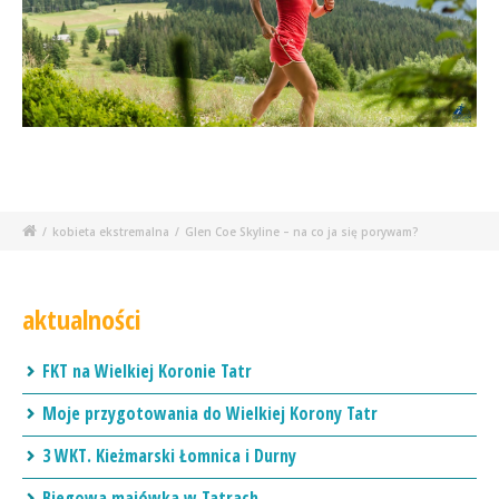
/
kobieta ekstremalna
/
Glen Coe Skyline – na co ja się porywam?
aktualności
FKT na Wielkiej Koronie Tatr
Moje przygotowania do Wielkiej Korony Tatr
3 WKT. Kieżmarski Łomnica i Durny
Biegowa majówka w Tatrach