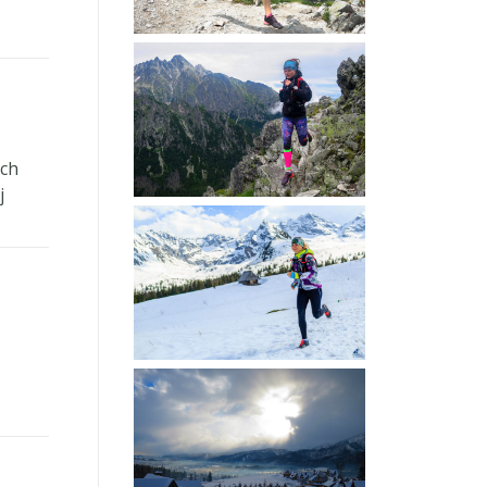
ych
j