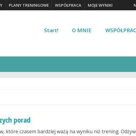
Y
PLANY TRENINGOWE
WSPÓŁPRACA
MOJE WYNIKI
Start!
O MNIE
WSPÓŁPRA
szych porad
w, które czasem bardziej ważą na wyniku niż trening. Odżyw