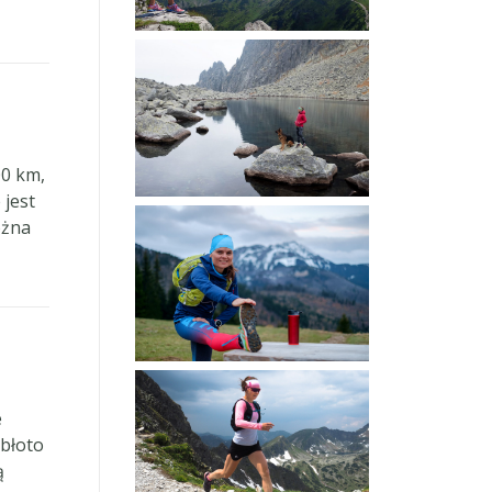
00 km,
 jest
ożna
e
 błoto
ą