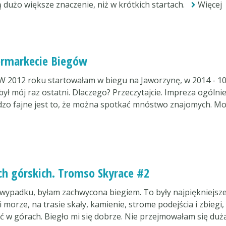
 dużo większe znaczenie, niż w krótkich startach.
Więcej
ermarkecie Biegów
 W 2012 roku startowałam w biegu na Jaworzynę, w 2014 - 1
ył mój raz ostatni. Dlaczego? Przeczytajcie. Impreza ogólnie
rdzo fajne jest to, że można spotkać mnóstwo znajomych. M
ch górskich. Tromso Skyrace #2
wypadku, byłam zachwycona biegiem. To były najpiękniejsz
morze, na trasie skały, kamienie, strome podejścia i zbiegi,
ać w górach. Biegło mi się dobrze. Nie przejmowałam się duż