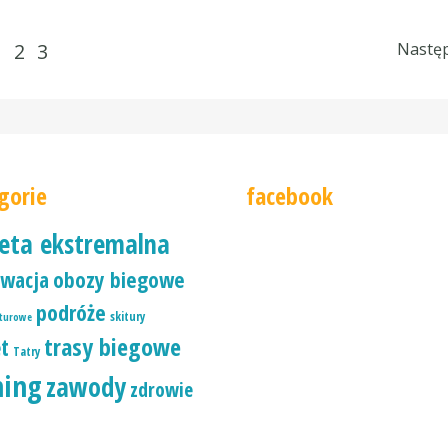
1
2
3
Nastę
gorie
facebook
ieta ekstremalna
wacja
obozy biegowe
podróże
skitury
iturowe
trasy biegowe
ęt
Tatry
ning
zawody
zdrowie