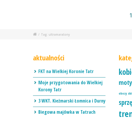
/
Tag: ultramaratony
aktualności
kate
kob
FKT na Wielkiej Koronie Tatr
moty
Moje przygotowania do Wielkiej
Korony Tatr
obozy sk
3 WKT. Kieżmarski Łomnica i Durny
sprz
tre
Biegowa majówka w Tatrach