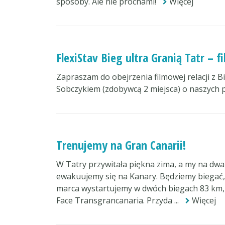
sposoby. Ale nie prochami!
Więcej
FlexiStav Bieg ultra Granią Tatr – f
Zapraszam do obejrzenia filmowej relacji z 
Sobczykiem (zdobywcą 2 miejsca) o naszych p
Trenujemy na Gran Canarii!
W Tatry przywitała piękna zima, a my na dw
ewakuujemy się na Kanary. Będziemy biegać, j
marca wystartujemy w dwóch biegach 83 km,
Face Transgrancanaria. Przyda ...
Więcej