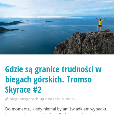
Gdzie są granice trudności w
biegach górskich. Tromso
Skyrace #2
biegamwgorach
5 września 2017
Do momentu, kiedy niemal byłam świadkiem wypadku,