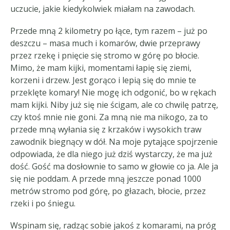
uczucie, jakie kiedykolwiek miałam na zawodach.
Przede mną 2 kilometry po łące, tym razem – już po
deszczu – masa much i komarów, dwie przeprawy
przez rzekę i pnięcie się stromo w górę po błocie.
Mimo, że mam kijki, momentami łapię się ziemi,
korzeni i drzew. Jest gorąco i lepią się do mnie te
przeklęte komary! Nie mogę ich odgonić, bo w rękach
mam kijki. Niby już się nie ścigam, ale co chwilę patrzę,
czy ktoś mnie nie goni. Za mną nie ma nikogo, za to
przede mną wyłania się z krzaków i wysokich traw
zawodnik biegnący w dół. Na moje pytające spojrzenie
odpowiada, że dla niego już dziś wystarczy, że ma już
dość. Gość ma dosłownie to samo w głowie co ja. Ale ja
się nie poddam. A przede mną jeszcze ponad 1000
metrów stromo pod górę, po głazach, błocie, przez
rzeki i po śniegu.
Wspinam się, radząc sobie jakoś z komarami, na próg