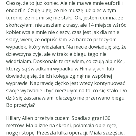
Cieszę, że to już koniec. Ale nie ma we mnie euforii i
endorfin. Czuję ulgę, że nie muszę już biec w tym
terenie, że nic mi się nie stało. Ok, jestem dumna, że
skończyłam, nie zeszłam z trasy, ale 14 miejsce wśród
kobiet wcale mnie nie cieszy, czas jest jak dla mnie
słaby, wiem, że odpuściłam. Za bardzo przeżyłam
wypadek, który widziałam. Na mecie dowiaduję się, że
dziewczyna żyje, ale w trakcie biegu tego nie
wiedziałam. Doskonale teraz wiem, co czują alpiniści,
którzy są świadkami wypadku w Himalajach, lub
dowiadują się, że ich kolega zginął na wspólnej
wyprawie. Naprawdę ciężko jest wtedy kontynuować
swoje wyzwanie i być nieczułym na to, co się stało. Do
dziś się zastanawiam, dlaczego nie przerwano biegu.
Bo przeżyła?
Hillary Allen przeżyła cudem. Spadła z grani 30
metrów. Ma bliznę na skroni, połamała obie ręce,
nogę i stopę. Przeszła kilka operacji. Miała szczęście,