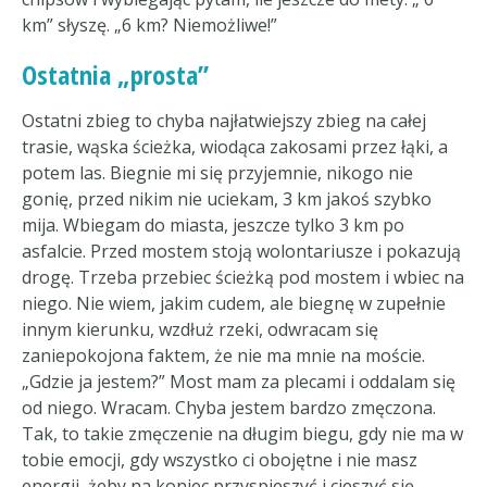
km” słyszę. „6 km? Niemożliwe!”
Ostatnia „prosta”
Ostatni zbieg to chyba najłatwiejszy zbieg na całej
trasie, wąska ścieżka, wiodąca zakosami przez łąki, a
potem las. Biegnie mi się przyjemnie, nikogo nie
gonię, przed nikim nie uciekam, 3 km jakoś szybko
mija. Wbiegam do miasta, jeszcze tylko 3 km po
asfalcie. Przed mostem stoją wolontariusze i pokazują
drogę. Trzeba przebiec ścieżką pod mostem i wbiec na
niego. Nie wiem, jakim cudem, ale biegnę w zupełnie
innym kierunku, wzdłuż rzeki, odwracam się
zaniepokojona faktem, że nie ma mnie na moście.
„Gdzie ja jestem?” Most mam za plecami i oddalam się
od niego. Wracam. Chyba jestem bardzo zmęczona.
Tak, to takie zmęczenie na długim biegu, gdy nie ma w
tobie emocji, gdy wszystko ci obojętne i nie masz
energii, żeby na koniec przyspieszyć i cieszyć się