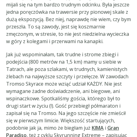
mijali się na tym bardzo trudnym odcinku. Była jeszcze
jedna poręczówka na trawersie przy pionowej skale z
dużą ekspozycją. Bez niej, naprawdę nie wiem, czy bym
przeszła. To są zawody, jest się koszmarnie
zmęczonym, w stresie, to nie jest niedzielna wycieczka
w góry z kolegami i przerwami na kanapki.
Jak już wspominałam, tak trudne i strome zbiegi i
podejścia (800 metrów na 1,5 km) mamy u siebie w
Tatrach, ale poza szlakami, w trudnych, kamienistych
żlebach na najwyższe szczyty i przełęcze. W zawodach
Tromso Skyrace może wziąć udział KAŻDY. Nie jest
wymagane żadne doświadczenie, ani biegowe, ani
wspinaczkowe. Spotkaliśmy gościa, którego był to
drugi start w życiu (!). Gość przebiegł półmaraton i
zapisał się na Tromso. Na jego szczęście nie zmieścił
się w pierwszym limicie. Większość startujących,
podobnie jak ja, mimo że biegłam już
KIMA
i
Gran
Paradiso
, też z cyklu Skyrunning Extreme – zapisując