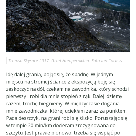
Tromso Skyrace 2017. Grań Hamperokken. Foto Ian Corless
Idę dalej granią, bojąc się, że spadnę. W jednym
miejscu na stromej ściance z ekspozycją boję się
zeskoczyć na dół, czekam na zawodnika, który schodzi
pierwszy i robi dla mnie stopień z rąk. Dalej idziemy
razem, trochę biegniemy. W międzyczasie dogania
mnie zawodniczka, której uciekłam zaraz za punktem.
Pada deszczyk, na grani robi się ślisko. Poruszając się
w tempie 30 min/km docieram zrezygnowana do
szczytu. Jest prawie pionowo, trzeba się wspiąć po