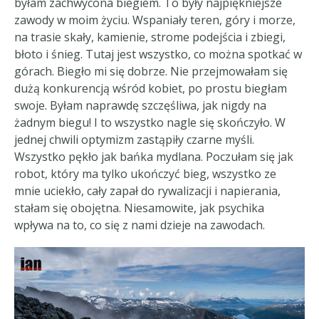
byłam zachwycona biegiem. To były najpiękniejsze
zawody w moim życiu. Wspaniały teren, góry i morze,
na trasie skały, kamienie, strome podejścia i zbiegi,
błoto i śnieg. Tutaj jest wszystko, co można spotkać w
górach. Biegło mi się dobrze. Nie przejmowałam się
dużą konkurencją wśród kobiet, po prostu biegłam
swoje. Byłam naprawdę szczęśliwa, jak nigdy na
żadnym biegu! I to wszystko nagle się skończyło. W
jednej chwili optymizm zastąpiły czarne myśli.
Wszystko pękło jak bańka mydlana. Poczułam się jak
robot, który ma tylko ukończyć bieg, wszystko ze
mnie uciekło, cały zapał do rywalizacji i napierania,
stałam się obojętna. Niesamowite, jak psychika
wpływa na to, co się z nami dzieje na zawodach.