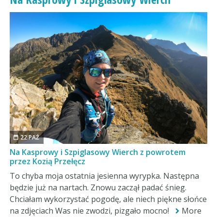
22 PAŹ
Na Kasprowy i Szpiglasowy Wierch z powrotem
przez Kozią Przełęcz
To chyba moja ostatnia jesienna wyrypka. Następna
będzie już na nartach. Znowu zaczął padać śnieg.
Chciałam wykorzystać pogodę, ale niech piękne słońce
na zdjęciach Was nie zwodzi, pizgało mocno!
More