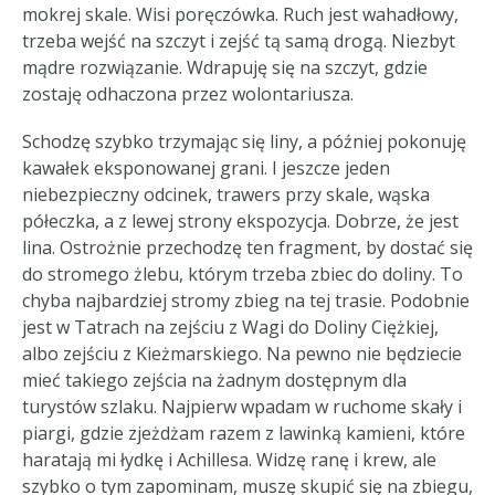
mokrej skale. Wisi poręczówka. Ruch jest wahadłowy,
trzeba wejść na szczyt i zejść tą samą drogą. Niezbyt
mądre rozwiązanie. Wdrapuję się na szczyt, gdzie
zostaję odhaczona przez wolontariusza.
Schodzę szybko trzymając się liny, a później pokonuję
kawałek eksponowanej grani. I jeszcze jeden
niebezpieczny odcinek, trawers przy skale, wąska
półeczka, a z lewej strony ekspozycja. Dobrze, że jest
lina. Ostrożnie przechodzę ten fragment, by dostać się
do stromego żlebu, którym trzeba zbiec do doliny. To
chyba najbardziej stromy zbieg na tej trasie. Podobnie
jest w Tatrach na zejściu z Wagi do Doliny Ciężkiej,
albo zejściu z Kieżmarskiego. Na pewno nie będziecie
mieć takiego zejścia na żadnym dostępnym dla
turystów szlaku. Najpierw wpadam w ruchome skały i
piargi, gdzie zjeżdżam razem z lawinką kamieni, które
haratają mi łydkę i Achillesa. Widzę ranę i krew, ale
szybko o tym zapominam, muszę skupić się na zbiegu,