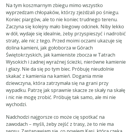
Na tym koszmarnym zbiegu mimo wszystko
wyprzedzam chłopaków, którzy zjeżdżali po śniegu.
Koniec piargów, ale to nie koniec trudnego terenu.
Zaczyna się kolejny mało biegowy odcinek. Niby lekko
w dół, wydaje się idealnie, żeby przyspieszyć i nadrobić
straty, ale nic z tego. Przed moimi oczami ukazuje się
dolina kamieni, jak gołoborza w Górach
Świętokrzyskich, jak kamieniste zbocza w Tatrach
Wysokich i żadnej wyraźnej ścieżki, nierówne kamienie
i głazy. Nie da się po tym biec. Próbuję nieudolnie
skakać z kamienia na kamień. Dogania mnie
dziewczyna, która zatrzymała się na grani przy
wypadku. Patrzę jak sprawnie skacze ze skały na skałę
i nic nie mogę zrobić. Próbuję tak samo, ale mi nie
wychodzi.
Nadchodzi najgorsze co może cię spotkać na
zawodach – myśli, żeby zejść z trasy, że to nie ma
sensu. Zastanawiam się, co powiem Kasi, która czeka