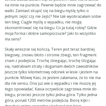
na mnie na punkcie. Pewnie będzie mnie zagrzewać do
walki. Zamiast skupić się na biegu myślę tylko o
jednym: zejść czy nie zejść? Nie tak wyobrażałam sobie
ten bieg. Ciągle myślę o wypadku, nie mogę
skoncentrować się na biegu. Co ja tutaj robię? Gdzie
moja forma i dobre samopoczucie? Jaki to wszystko
ma sens?
Skały wreszcie się kończą. Teren jest teraz bardziej
biegowy, znowu błoto i strome zbiegi, ten fragment
znam z podejścia. Trochę zbiegając, trochę ślizgając
się, nadrabiam straty i doganiam dwóch zawodników.
Jeszcze tylko kilometrowy odcinek w lesie i jestem na
punkcie. Mówię Kasi, że jestem załamana, że to nie ma
dla nie sensu. Ona już wie o wypadku i nie muszę jej
tego opowiadać. Kasia oczywiście zagrzewa mnie do
biegu, przecież jeszcze tylko jedna góra. Tylko jedna
góra, ponad 1200 metrów podejścia. Biorę kijki i
decyduję mimo wszystko skończyć ten bieg.