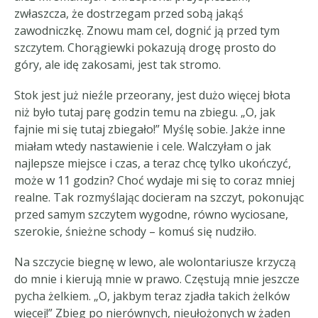
zwłaszcza, że dostrzegam przed sobą jakąś
zawodniczkę. Znowu mam cel, dognić ją przed tym
szczytem. Chorągiewki pokazują drogę prosto do
góry, ale idę zakosami, jest tak stromo.
Stok jest już nieźle przeorany, jest dużo więcej błota
niż było tutaj parę godzin temu na zbiegu. „O, jak
fajnie mi się tutaj zbiegało!” Myślę sobie. Jakże inne
miałam wtedy nastawienie i cele. Walczyłam o jak
najlepsze miejsce i czas, a teraz chcę tylko ukończyć,
może w 11 godzin? Choć wydaje mi się to coraz mniej
realne. Tak rozmyślając docieram na szczyt, pokonując
przed samym szczytem wygodne, równo wyciosane,
szerokie, śnieżne schody – komuś się nudziło.
Na szczycie biegnę w lewo, ale wolontariusze krzyczą
do mnie i kierują mnie w prawo. Częstują mnie jeszcze
pycha żelkiem. „O, jakbym teraz zjadła takich żelków
więcej!” Zbieg po nierównych, nieułożonych w żaden