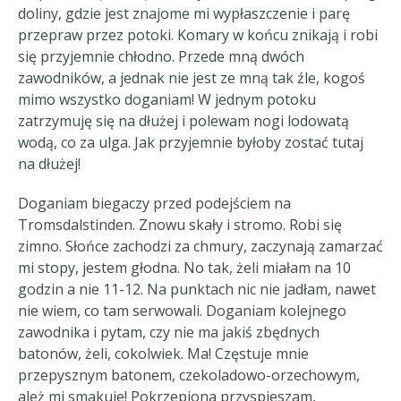
doliny, gdzie jest znajome mi wypłaszczenie i parę
przepraw przez potoki. Komary w końcu znikają i robi
się przyjemnie chłodno. Przede mną dwóch
zawodników, a jednak nie jest ze mną tak źle, kogoś
mimo wszystko doganiam! W jednym potoku
zatrzymuję się na dłużej i polewam nogi lodowatą
wodą, co za ulga. Jak przyjemnie byłoby zostać tutaj
na dłużej!
Doganiam biegaczy przed podejściem na
Tromsdalstinden. Znowu skały i stromo. Robi się
zimno. Słońce zachodzi za chmury, zaczynają zamarzać
mi stopy, jestem głodna. No tak, żeli miałam na 10
godzin a nie 11-12. Na punktach nic nie jadłam, nawet
nie wiem, co tam serwowali. Doganiam kolejnego
zawodnika i pytam, czy nie ma jakiś zbędnych
batonów, żeli, cokolwiek. Ma! Częstuje mnie
przepysznym batonem, czekoladowo-orzechowym,
ależ mi smakuje! Pokrzepiona przyspieszam,