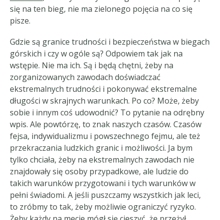
się na ten bieg, nie ma zielonego pojęcia na co się
pisze.
Gdzie są granice trudności i bezpieczeństwa w biegach
górskich i czy w ogóle są? Odpowiem tak jak na
wstępie. Nie ma ich. Są i będą chętni, żeby na
zorganizowanych zawodach doświadczać
ekstremalnych trudności i pokonywać ekstremalne
długości w skrajnych warunkach. Po co? Może, żeby
sobie i innym coś udowodnić? To pytanie na odrębny
wpis. Ale powtórzę, to znak naszych czasów. Czasów
fejsa, indywidualizmu i powszechnego fejmu, ale też
przekraczania ludzkich granic i możliwości. Ja bym
tylko chciała, żeby na ekstremalnych zawodach nie
znajdowały się osoby przypadkowe, ale ludzie do
takich warunków przygotowani i tych warunków w
pełni świadomi. A jeśli puszczamy wszystkich jak leci,
to zróbmy to tak, żeby możliwie ograniczyć ryzyko.
Żeby każdy na mecie mógł się cieszyć, że przeżył