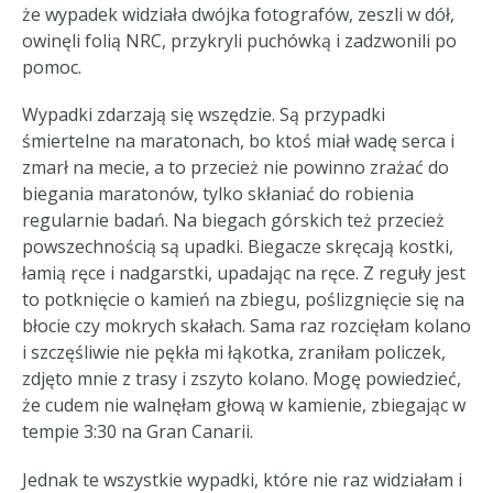
że wypadek widziała dwójka fotografów, zeszli w dół,
owinęli folią NRC, przykryli puchówką i zadzwonili po
pomoc.
Wypadki zdarzają się wszędzie. Są przypadki
śmiertelne na maratonach, bo ktoś miał wadę serca i
zmarł na mecie, a to przecież nie powinno zrażać do
biegania maratonów, tylko skłaniać do robienia
regularnie badań. Na biegach górskich też przecież
powszechnością są upadki. Biegacze skręcają kostki,
łamią ręce i nadgarstki, upadając na ręce. Z reguły jest
to potknięcie o kamień na zbiegu, poślizgnięcie się na
błocie czy mokrych skałach. Sama raz rozcięłam kolano
i szczęśliwie nie pękła mi łąkotka, zraniłam policzek,
zdjęto mnie z trasy i zszyto kolano. Mogę powiedzieć,
że cudem nie walnęłam głową w kamienie, zbiegając w
tempie 3:30 na Gran Canarii.
Jednak te wszystkie wypadki, które nie raz widziałam i