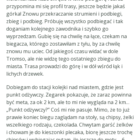
przypomina mi się profil trasy, jeszcze będzie jakaś
górka! Znowu przekraczanie strumieni i podbiegi,
zbieg i podbieg. Próbuję wszystko podbiegać i tak
doganiam kolejnego zawodnika i szybko go
wyprzedzam. Gubię się na chwilę na łące, czekam na
biegacza, którego zostawiłam z tyłu, by za chwilę
znowu mu uciec. Od jakiegoś czasu widać w dole
Tromso, ale nie widzę tego ostatniego zbiegu do
miasta. Trasa prowadzi do górę i w dół wśród łąk i
lichych drzewek.
Dobiegam do stacji kolejki nad miastem, gdzie jest
punkt odżywczy. Zegarek pokazuje, że zaraz powinna
być meta, za ok 2 km, ale to mi nie wygląda na 2 km…
„Punkt odżywczy?” Coś mi nie pasuje. Mimo, że to już
prawie koniec biegu zaglądam na stoły, są chipsy, żelki
wszelkiego rodzaju, czekolada. Chwytam garść żelków
i chowam je do kieszonki plecaka, biorę jeszcze trochę
chipsów i wybiegając pytam, ile jeszcze do mety. „ 6