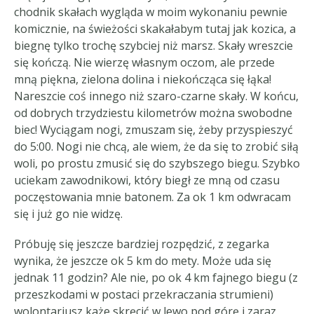
chodnik skałach wygląda w moim wykonaniu pewnie
komicznie, na świeżości skakałabym tutaj jak kozica, a
biegnę tylko trochę szybciej niż marsz. Skały wreszcie
się kończą. Nie wierzę własnym oczom, ale przede
mną piękna, zielona dolina i niekończąca się łąka!
Nareszcie coś innego niż szaro-czarne skały. W końcu,
od dobrych trzydziestu kilometrów można swobodne
biec! Wyciągam nogi, zmuszam się, żeby przyspieszyć
do 5:00. Nogi nie chcą, ale wiem, że da się to zrobić siłą
woli, po prostu zmusić się do szybszego biegu. Szybko
uciekam zawodnikowi, który biegł ze mną od czasu
poczęstowania mnie batonem. Za ok 1 km odwracam
się i już go nie widzę.
Próbuję się jeszcze bardziej rozpędzić, z zegarka
wynika, że jeszcze ok 5 km do mety. Może uda się
jednak 11 godzin? Ale nie, po ok 4 km fajnego biegu (z
przeszkodami w postaci przekraczania strumieni)
wolontariusz każe skręcić w lewo pod górę i zaraz