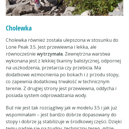
Cholewka
Cholewka również została ulepszona w stosunku do
Lone Peak 3.5. Jest przewiewna i lekka, ale
równocześnie
wytrzymała
. Zewnętrzna warstwa
wykonana jest z lekkiej tkaniny balistycznej, odpornej
na uszkodzenia, przetarcia czy przebicia. Ma
dodatkowe wzmocnienia po bokach i z przodu stopy,
co zapewnia dodatkową trwałość w technicznym
terenie. Z drugiej strony jest przewiewna, oddycha i
posiada system odprowadzania wody.
But nie jest tak rozciągliwy jak w modelu 3.5 i jak już
wspominałam – jest bardzo dobrze dopasowany do
stopy i dobrze ją stabilizuje w środkowej części. Dzięki
temu nadaje się na trudny, techniczny teren, gdzie