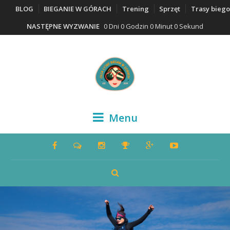
BLOG
BIEGANIE W GÓRACH
Trening
Sprzęt
Trasy bieg
NASTĘPNE WYZWANIE
0 Dni 0 Godzin 0 Minut 0 Sekund
Menu