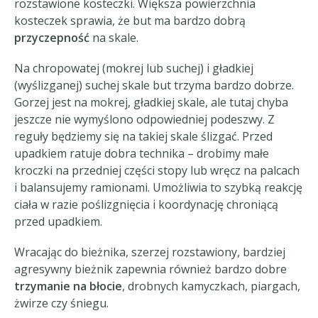
rozstawione kosteczki. Większa powierzchnia
kosteczek sprawia, że but ma bardzo dobrą
przyczepność
na skale.
Na chropowatej (mokrej lub suchej) i gładkiej
(wyślizganej) suchej skale but trzyma bardzo dobrze.
Gorzej jest na mokrej, gładkiej skale, ale tutaj chyba
jeszcze nie wymyślono odpowiedniej podeszwy. Z
reguły będziemy się na takiej skale ślizgać. Przed
upadkiem ratuje dobra technika – drobimy małe
kroczki na przedniej części stopy lub wręcz na palcach
i balansujemy ramionami. Umożliwia to szybką reakcję
ciała w razie poślizgnięcia i koordynację chroniącą
przed upadkiem.
Wracając do bieżnika, szerzej rozstawiony, bardziej
agresywny bieżnik zapewnia również bardzo dobre
trzymanie na błocie
, drobnych kamyczkach, piargach,
żwirze czy śniegu.