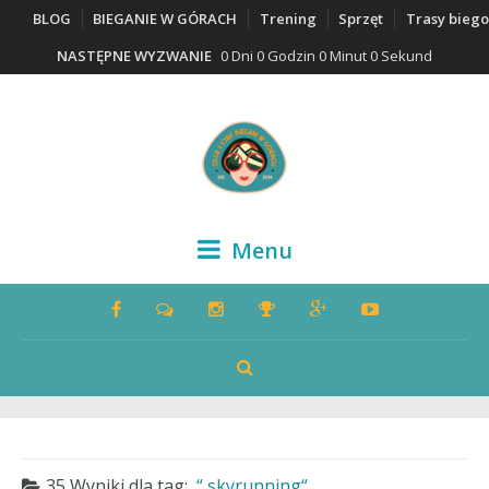
BLOG
BIEGANIE W GÓRACH
Trening
Sprzęt
Trasy bieg
NASTĘPNE WYZWANIE
0 Dni 0 Godzin 0 Minut 0 Sekund
Menu
35 Wyniki dla
tag:
skyrunning