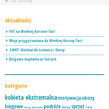
/
Tag: skyrunning
aktualności
FKT na Wielkiej Koronie Tatr
Moje przygotowania do Wielkiej Korony Tatr
3 WKT. Kieżmarski Łomnica i Durny
Biegowa majówka w Tatrach
kategorie
kobieta ekstremalna
motywacja
obozy
podróże
sprzęt
biegowe
skitury
Tatry
obozy skiturowe