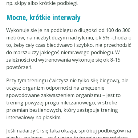
np. skipy albo krótkie podbiegi.
Mocne, krótkie interwały
Wykonuje się je na podbiegu o długości od 100 do 300
metrów, na niezbyt dużym nachyleniu, ok 5% -chodzi o
to, żeby cały czas biec żwawo i szybko, nie przechodzić
do marszu czy jakiegoś niemrawego podbiegu. W
zależności od wytrenowania wykonuje się ok 8-15
powtórzeń.
Przy tym treningu ćwiczysz nie tylko siłę biegową, ale
uczysz organizm odporności na zmęczenie
spowodowane zakwaszeniem organizmu – jest to
trening powyżej progu mleczanowego, w strefie
przemian beztlenowych, który zastępuje trening
interwałowy na płaskim.
Jeśli nadarzy Ci się taka okazja, spróbuj podbiegów na
piasku, na boso – to świetne ćwiczenie wzmacniające