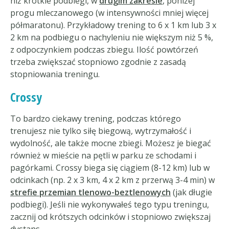
niż krótkie podbiegi, w
drugim zakresie
, poniżej
progu mleczanowego (w intensywności mniej więcej
półmaratonu). Przykładowy trening to 6 x 1 km lub 3 x
2 km na podbiegu o nachyleniu nie większym niż 5 %,
z odpoczynkiem podczas zbiegu. Ilość powtórzeń
trzeba zwiększać stopniowo zgodnie z zasadą
stopniowania treningu.
Crossy
To bardzo ciekawy trening, podczas którego
trenujesz nie tylko siłę biegową, wytrzymałość i
wydolność, ale także mocne zbiegi. Możesz je biegać
również w mieście na pętli w parku ze schodami i
pagórkami. Crossy biega się ciągiem (8-12 km) lub w
odcinkach (np. 2 x 3 km, 4 x 2 km z przerwą 3-4 min) w
strefie przemian tlenowo-beztlenowych
(jak długie
podbiegi). Jeśli nie wykonywałeś tego typu treningu,
zacznij od krótszych odcinków i stopniowo zwiększaj