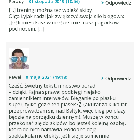
Porady
3 listopada 2019 (10:56)
Odpowiedz
[…] treningi można też wpleść skipy.
Olga Łyjak radzi jak zwiększyć swoją siłę biegową:
„Jeśli mieszkasz w mieście i nie masz pagórków
pod nosem, […]
Paweł
8 maja 2021 (19:18)
Odpowiedz
Cześć. Świetny tekst, mnóstwo porad
– dzięki. Fajna sprawa: podbiegi niejako
zamiennikiem interwałów. Bieganie po piasku
super, tylko gdzie ten piasek 🙂 (akurat za kilka lat
przeprowadzam się nad Bałtyk, więc bieg po plaży
będzie na porządku dziennym). Muszę w końcu
przekonać się do skipów, bo jesteś kolejną osobą,
która do nich namawia. Podobno dają
spektakularne efekty, jeśli się je sumiennie