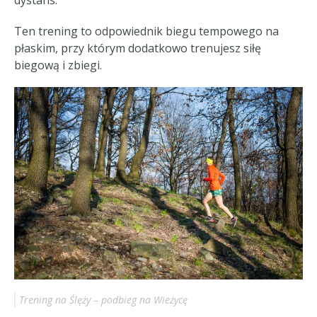
dystans.
Ten trening to odpowiednik biegu tempowego na
płaskim, przy którym dodatkowo trenujesz siłę
biegową i zbiegi.
Trening na Ślęży – podbieg na Wieżycę