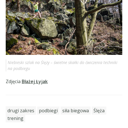
Niebieski szlak na Ślęży – świetne skałki do ćwiczenia techniki
na podbiegu
Zdjęcia
Błażej Łyjak
drugi zakres
podbiegi
siła biegowa
Ślęża
trening