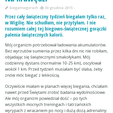
biegamwgorach
30 grudnia 2015
Przez cały świąteczny tydzień biegałam tylko raz,
w Wigilię. Nie schudłam, nie przytyłam. I nie
rozumiem całej tej biegowo-świątecznej gorączki
palenia świątecznych kalorii.
Mój organizm potrzebował ładowania akumulatorów.
Bez wyrzutów sumienia przez kilka dni nic nie robiłam,
objadając się świątecznymi smakołykami. Mój
codzienny dystans (normalnie 10-25 km), oscylował
wokół 1 km. Przed tydzień musiałam być słaba, żeby
znów móc biegać z lekkością.
Oczywiście miałam w planach więcej biegania, chciałam
nawet przed Świętami zrobić badania wydolnościowe.
Ale mój organizm powiedział dość – po tych
wszystkich mocnych treningach i tatrzańskich
wyrypach z wracaniem po nocy i dużą dozą adrenaliny.