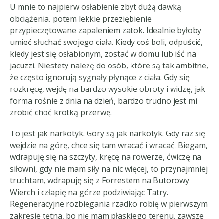
U mnie to najpierw osłabienie zbyt dużą dawką
obciążenia, potem lekkie przeziębienie
przypieczętowane zapaleniem zatok. Idealnie byłoby
umieć słuchać swojego ciała. Kiedy coś boli, odpuścić,
kiedy jest się osłabionym, zostać w domu lub iść na
jacuzzi. Niestety należę do osób, które są tak ambitne,
że często ignorują sygnały płynące z ciała. Gdy się
rozkręcę, wejdę na bardzo wysokie obroty i widzę, jak
forma rośnie z dnia na dzień, bardzo trudno jest mi
zrobić choć krótką przerwę.
To jest jak narkotyk. Góry są jak narkotyk. Gdy raz się
wejdzie na górę, chce się tam wracać i wracać. Biegam,
wdrapuję się na szczyty, kręcę na rowerze, ćwiczę na
siłowni, gdy nie mam siły na nic więcej, to przynajmniej
truchtam, wdrapuję się z Forrestem na Butorowy
Wierch i człapię na górze podziwiając Tatry.
Regeneracyjne rozbiegania rzadko robię w pierwszym
zakresie tętna, bo nie mam płaskiego terenu, zawsze