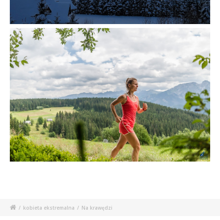
/
kobieta ekstremalna
/
Na krawędzi