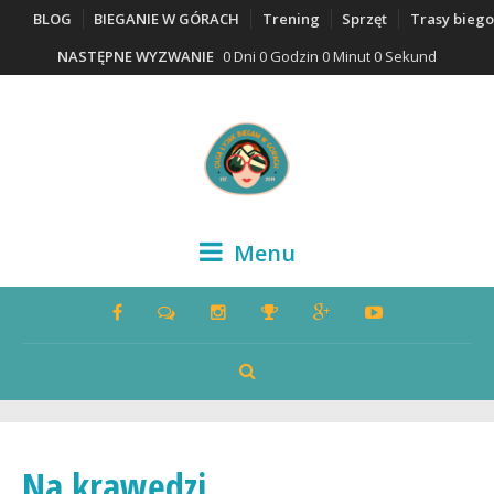
BLOG
BIEGANIE W GÓRACH
Trening
Sprzęt
Trasy bieg
NASTĘPNE WYZWANIE
0 Dni 0 Godzin 0 Minut 0 Sekund
Menu
Na krawędzi