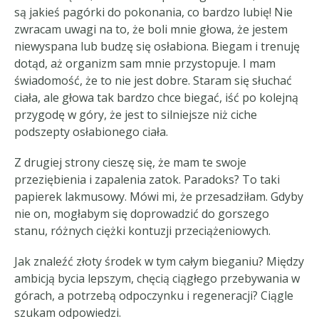
są jakieś pagórki do pokonania, co bardzo lubię! Nie
zwracam uwagi na to, że boli mnie głowa, że jestem
niewyspana lub budzę się osłabiona. Biegam i trenuję
dotąd, aż organizm sam mnie przystopuje. I mam
świadomość, że to nie jest dobre. Staram się słuchać
ciała, ale głowa tak bardzo chce biegać, iść po kolejną
przygodę w góry, że jest to silniejsze niż ciche
podszepty osłabionego ciała.
Z drugiej strony cieszę się, że mam te swoje
przeziębienia i zapalenia zatok. Paradoks? To taki
papierek lakmusowy. Mówi mi, że przesadziłam. Gdyby
nie on, mogłabym się doprowadzić do gorszego
stanu, różnych ciężki kontuzji przeciążeniowych.
Jak znaleźć złoty środek w tym całym bieganiu? Między
ambicją bycia lepszym, chęcią ciągłego przebywania w
górach, a potrzebą odpoczynku i regeneracji? Ciągle
szukam odpowiedzi.