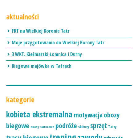
aktualności
FKT na Wielkiej Koronie Tatr
Moje przygotowania do Wielkiej Korony Tatr
3 WKT. Kieżmarski Łomnica i Durny
Biegowa majówka w Tatrach
kategorie
kobieta ekstremalna
motywacja
obozy
podróże
sprzęt
biegowe
skitury
Tatry
obozy skiturowe
trening
zawody
trasy biegowe