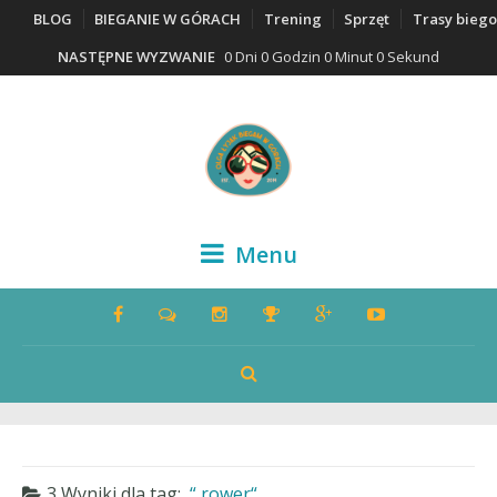
BLOG
BIEGANIE W GÓRACH
Trening
Sprzęt
Trasy bieg
NASTĘPNE WYZWANIE
0 Dni 0 Godzin 0 Minut 0 Sekund
Menu
3 Wyniki dla
tag:
rower