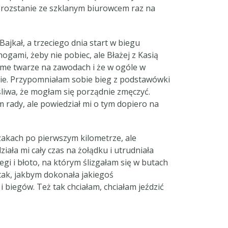
 i rozstanie ze szklanym biurowcem raz na
ajkał, a trzeciego dnia start w biegu
ogami, żeby nie pobiec, ale Błażej z Kasią
 same twarze na zawodach i że w ogóle w
ganie. Przypomniałam sobie bieg z podstawówki
śliwa, że mogłam się porządnie zmęczyć.
m rady, ale powiedział mi o tym dopiero na
rzakach po pierwszym kilometrze, ale
ała mi cały czas na żołądku i utrudniała
gi i błoto, na którym ślizgałam się w butach
 tak, jakbym dokonała jakiegoś
biegów. Też tak chciałam, chciałam jeździć