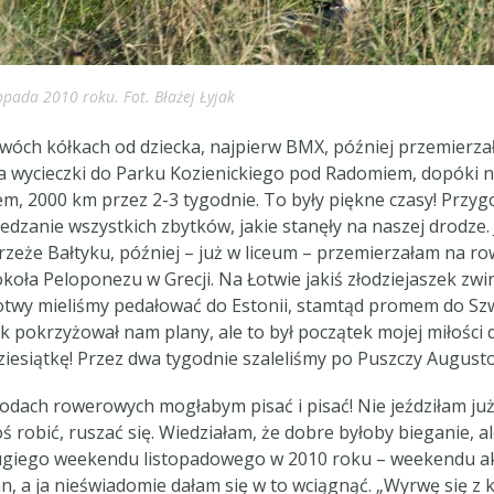
opada 2010 roku. Fot. Błażej Łyjak
wóch kółkach od dziecka, najpierw BMX, później przemierzał
na wycieczki do Parku Kozienickiego pod Radomiem, dopóki n
m, 2000 km przez 2-3 tygodnie. To były piękne czasy! Przy
wiedzanie wszystkich zbytków, jakie stanęły na naszej drodz
zeże Bałtyku, później – już w liceum – przemierzałam na row
ookoła Peloponezu w Grecji. Na Łotwie jakiś złodziejaszek zw
Łotwy mieliśmy pedałować do Estonii, stamtąd promem do Szwe
 pokrzyżował nam plany, ale to był początek mojej miłości
w dziesiątkę! Przez dwa tygodnie szaleliśmy po Puszczy August
godach rowerowych mogłabym pisać i pisać! Nie jeździłam już
 robić, ruszać się. Wiedziałam, że dobre byłoby bieganie, al
ługiego weekendu listopadowego w 2010 roku – weekendu a
plan, a ja nieświadomie dałam się w to wciągnąć. „Wyrwę się 