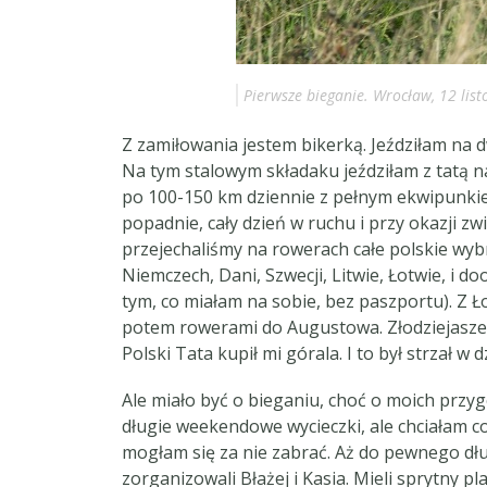
Pierwsze bieganie. Wrocław, 12 list
Z zamiłowania jestem bikerką. Jeździłam na d
Na tym stalowym składaku jeździłam z tatą 
po 100-150 km dziennie z pełnym ekwipunkie
popadnie, cały dzień w ruchu i przy okazji z
przejechaliśmy na rowerach całe polskie wybr
Niemczech, Dani, Szwecji, Litwie, Łotwie, i d
tym, co miałam na sobie, bez paszportu). Z 
potem rowerami do Augustowa. Złodziejaszek
Polski Tata kupił mi górala. I to był strzał 
Ale miało być o bieganiu, choć o moich przy
długie weekendowe wycieczki, ale chciałam coś
mogłam się za nie zabrać. Aż do pewnego d
zorganizowali Błażej i Kasia. Mieli sprytny 