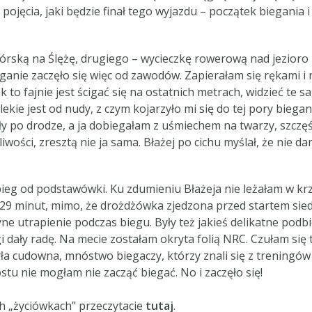
pojęcia, jaki będzie finał tego wyjazdu – początek biegania
rską na Ślężę, drugiego – wycieczkę rowerową nad jezioro B
ganie zaczęło się więc od zawodów. Zapierałam się rękami i n
ak to fajnie jest ścigać się na ostatnich metrach, widzieć te
alekie jest od nudy, z czym kojarzyło mi się do tej pory bie
y po drodze, a ja dobiegałam z uśmiechem na twarzy, szczę
ości, zresztą nie ja sama. Błażej po cichu myślał, że nie da
 bieg od podstawówki. Ku zdumieniu Błażeja nie leżałam w k
29 minut, mimo, że drożdżówka zjedzona przed startem siedzi
e utrapienie podczas biegu. Były też jakieś delikatne podbie
gi dały radę. Na mecie zostałam okryta folią NRC. Czułam się
 cudowna, mnóstwo biegaczy, którzy znali się z treningów i 
tu nie mogłam nie zacząć biegać. No i zaczęło się!
h „życiówkach” przeczytacie
tutaj
.