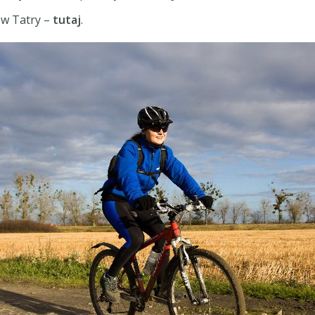
 w Tatry –
tutaj
.