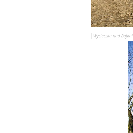
Wycieczka nad Bajkał,