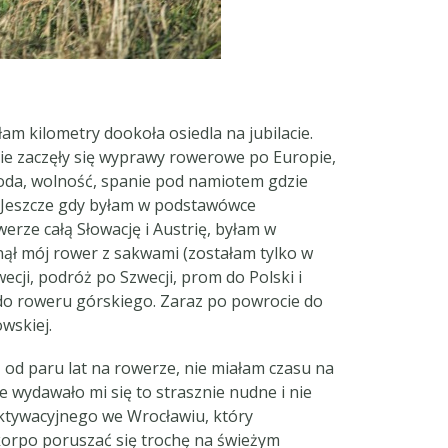
am kilometry dookoła osiedla na jubilacie.
ie zaczęły się wyprawy rowerowe po Europie,
goda, wolność, spanie pod namiotem gdzie
e. Jeszcze gdy byłam w podstawówce
erze całą Słowację i Austrię, byłam w
inął mój rower z sakwami (zostałam tylko w
cji, podróż po Szwecji, prom do Polski i
 do roweru górskiego. Zaraz po powrocie do
owskiej.
 od paru lat na rowerze, nie miałam czasu na
e wydawało mi się to strasznie nudne i nie
ktywacyjnego we Wrocławiu, który
z korpo poruszać się trochę na świeżym