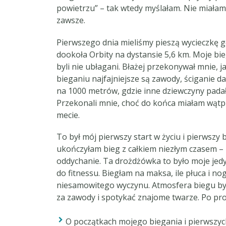
powietrzu” – tak wtedy myślałam. Nie miałam 
zawsze.
Pierwszego dnia mieliśmy pieszą wycieczkę gó
dookoła Orbity na dystansie 5,6 km. Moje bie
byli nie ubłagani. Błażej przekonywał mnie, j
bieganiu najfajniejsze są zawody, ściganie d
na 1000 metrów, gdzie inne dziewczyny padał
Przekonali mnie, choć do końca miałam wątpliw
mecie.
To był mój pierwszy start w życiu i pierwszy
ukończyłam bieg z całkiem niezłym czasem – 
oddychanie. Ta drożdżówka to było moje jedyn
do fitnessu. Biegłam na maksa, ile płuca i no
niesamowitego wyczynu. Atmosfera biegu była
za zawody i spotykać znajome twarze. Po pros
O początkach mojego biegania i pierwszyc