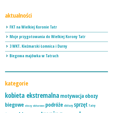
aktualności
FKT na Wielkiej Koronie Tatr
Moje przygotowania do Wielkiej Korony Tatr
3 WKT. Kieżmarski Łomnica i Durny
Biegowa majówka w Tatrach
kategorie
kobieta ekstremalna
motywacja
obozy
podróże
sprzęt
biegowe
skitury
Tatry
obozy skiturowe