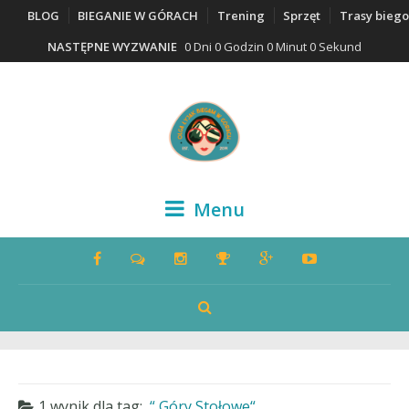
BLOG
BIEGANIE W GÓRACH
Trening
Sprzęt
Trasy bieg
NASTĘPNE WYZWANIE
0 Dni 0 Godzin 0 Minut 0 Sekund
Menu
1 wynik dla
tag:
Góry Stołowe