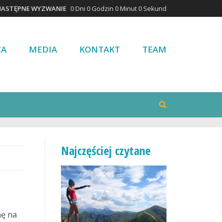
NASTĘPNE WYZWANIE
0 Dni 0 Godzin 0 Minut 0 Sekund
CA
MEDIA
KONTAKT
TEAM
Najczęściej czytane
mę na