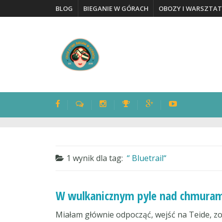
BLOG
BIEGANIE W GÓRACH
OBOZY I WARSZTAT
1 wynik dla
tag:
Bluetrail
W wulkanicznym pyle nad chmurami 
Miałam głównie odpocząć, wejść na Teide, zob