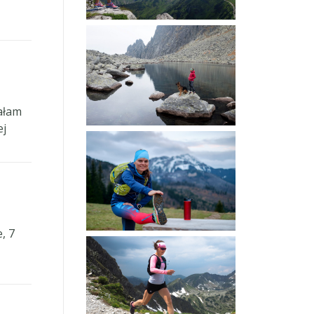
ałam
ej
, 7