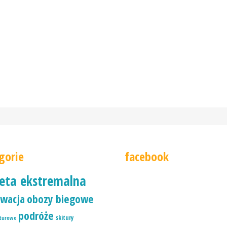
gorie
facebook
ieta ekstremalna
wacja
obozy biegowe
podróże
skitury
iturowe