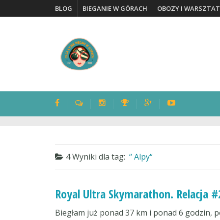
BLOG
BIEGANIE W GÓRACH
OBOZY I WARSZTAT
4 Wyniki dla
tag:
Alpy
Royal Ultra Skymarathon. Relacja #
Biegłam już ponad 37 km i ponad 6 godzin, 