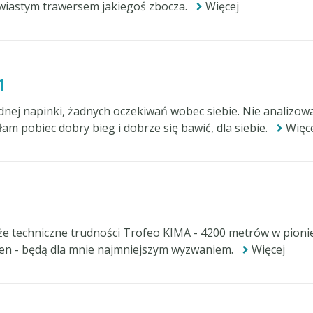
wiastym trawersem jakiegoś zbocza.
Więcej
1
dnej napinki, żadnych oczekiwań wobec siebie. Nie analizow
iałam pobiec dobry bieg i dobrze się bawić, dla siebie.
Więc
 że techniczne trudności Trofeo KIMA - 4200 metrów w pionie
teren - będą dla mnie najmniejszym wyzwaniem.
Więcej