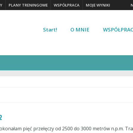
Y
PLANY TRENINGOWE
WSPÓŁPRACA
MOJE WYNIKI
Start!
O MNIE
WSPÓŁPRA
2
pokonałam pięć przełęczy od 2500 do 3000 metrów n.p.m. Tr