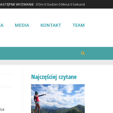
NASTĘPNE WYZWANIE
0 Dni 0 Godzin 0 Minut 0 Sekund
CA
MEDIA
KONTAKT
TEAM
Najczęściej czytane
asa