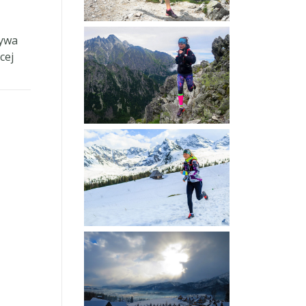
rywa
cej