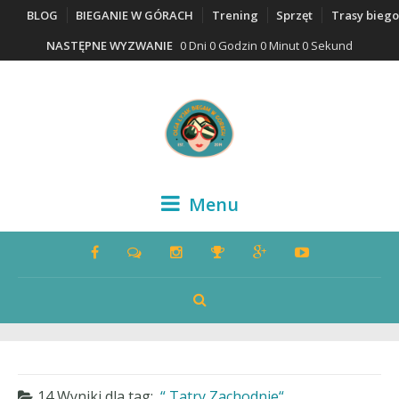
BLOG
BIEGANIE W GÓRACH
Trening
Sprzęt
Trasy bieg
NASTĘPNE WYZWANIE
0 Dni 0 Godzin 0 Minut 0 Sekund
Menu
14 Wyniki dla
tag:
Tatry Zachodnie