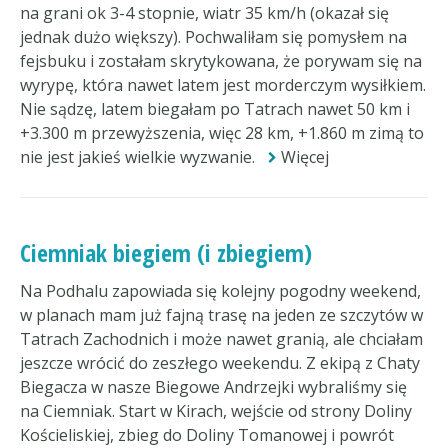
na grani ok 3-4 stopnie, wiatr 35 km/h (okazał się
jednak dużo większy). Pochwaliłam się pomysłem na
fejsbuku i zostałam skrytykowana, że porywam się na
wyrypę, która nawet latem jest morderczym wysiłkiem.
Nie sądzę, latem biegałam po Tatrach nawet 50 km i
+3.300 m przewyższenia, więc 28 km, +1.860 m zimą to
nie jest jakieś wielkie wyzwanie.
Więcej
Ciemniak biegiem (i zbiegiem)
Na Podhalu zapowiada się kolejny pogodny weekend,
w planach mam już fajną trasę na jeden ze szczytów w
Tatrach Zachodnich i może nawet granią, ale chciałam
jeszcze wrócić do zeszłego weekendu. Z ekipą z Chaty
Biegacza w nasze Biegowe Andrzejki wybraliśmy się
na Ciemniak. Start w Kirach, wejście od strony Doliny
Kościeliskiej, zbieg do Doliny Tomanowej i powrót