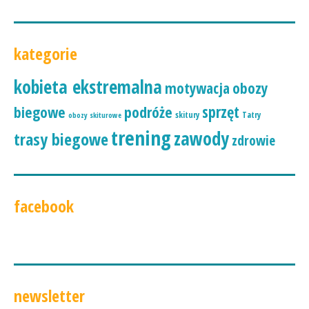
kategorie
kobieta ekstremalna
motywacja
obozy
podróże
sprzęt
biegowe
skitury
Tatry
obozy skiturowe
trening
zawody
trasy biegowe
zdrowie
facebook
newsletter