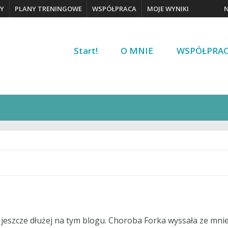
Y
PLANY TRENINGOWE
WSPÓŁPRACA
MOJE WYNIKI
Start!
O MNIE
WSPÓŁPRA
 jeszcze dłużej na tym blogu. Choroba Forka wyssała ze mnie