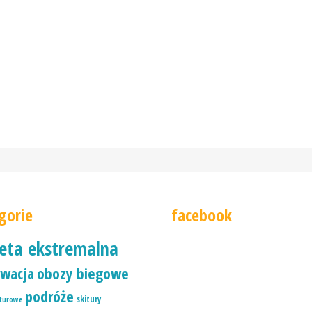
gorie
facebook
ieta ekstremalna
wacja
obozy biegowe
podróże
skitury
iturowe