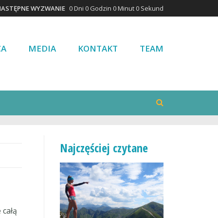
NASTĘPNE WYZWANIE
0 Dni 0 Godzin 0 Minut 0 Sekund
CA
MEDIA
KONTAKT
TEAM
Najczęściej czytane
 całą