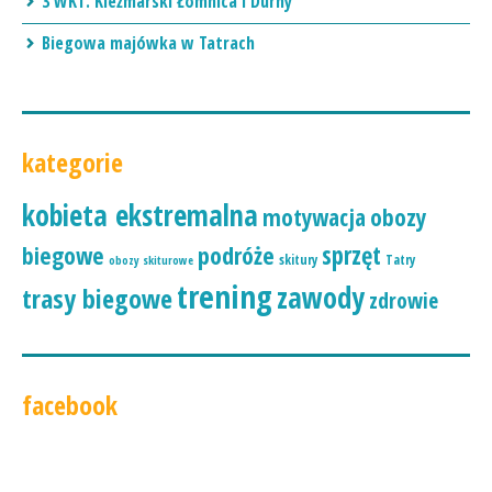
3 WKT. Kieżmarski Łomnica i Durny
Biegowa majówka w Tatrach
kategorie
kobieta ekstremalna
motywacja
obozy
podróże
sprzęt
biegowe
skitury
Tatry
obozy skiturowe
trening
zawody
trasy biegowe
zdrowie
facebook