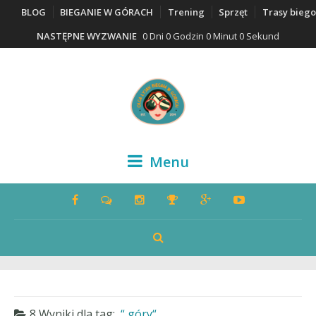
BLOG
BIEGANIE W GÓRACH
Trening
Sprzęt
Trasy bieg
NASTĘPNE WYZWANIE
0 Dni 0 Godzin 0 Minut 0 Sekund
Menu
8 Wyniki dla
tag:
góry