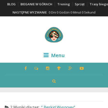
BLOG
BIEGANIE W GÓRACH
Trening
Sprzęt
Trasy bieg
NASTĘPNE WYZWANIE
0 Dni 0 Godzin 0 Minut 0 Sekund
Menu
2 Wyniki dla
tag:
Beskid Wyspowy