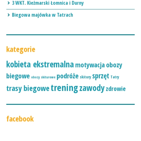
3 WKT. Kieżmarski Łomnica i Durny
Biegowa majówka w Tatrach
kategorie
kobieta ekstremalna
motywacja
obozy
podróże
sprzęt
biegowe
skitury
Tatry
obozy skiturowe
trening
zawody
trasy biegowe
zdrowie
facebook