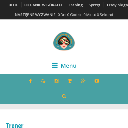
BLOG
BIEGANIE W GÓRACH
Trening
Sprzęt
Trasy bieg
NASTĘPNE WYZWANIE
0 Dni 0 Godzin 0 Minut 0 Sekund
Menu
Trener