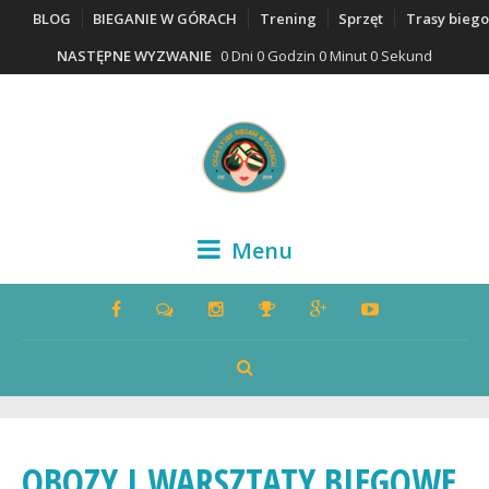
BLOG
BIEGANIE W GÓRACH
Trening
Sprzęt
Trasy bieg
NASTĘPNE WYZWANIE
0 Dni 0 Godzin 0 Minut 0 Sekund
Menu
OBOZY I WARSZTATY BIEGOWE