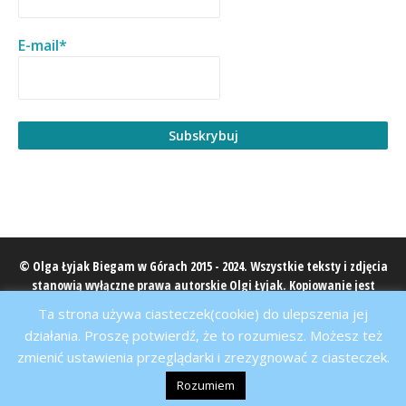
E-mail*
© Olga Łyjak Biegam w Górach 2015 - 2024. Wszystkie teksty i zdjęcia
stanowią wyłączne prawa autorskie Olgi Łyjak. Kopiowanie jest
zabronione, cytowanie wyłącznie z podaniem źródła
Ta strona używa ciasteczek(cookie) do ulepszenia jej
biegamwgorach.pl.
działania. Proszę potwierdź, że to rozumiesz. Możesz też
zmienić ustawienia przeglądarki i zrezygnować z ciasteczek.
Rozumiem