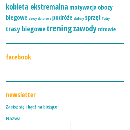
kobieta ekstremalna
motywacja
obozy
podróże
sprzęt
biegowe
skitury
Tatry
obozy skiturowe
trening
zawody
trasy biegowe
zdrowie
facebook
newsletter
Zapisz się i bądź na bieżąco!
Nazwa