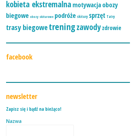
kobieta ekstremalna
motywacja
obozy
podróże
sprzęt
biegowe
skitury
Tatry
obozy skiturowe
trening
zawody
trasy biegowe
zdrowie
facebook
newsletter
Zapisz się i bądź na bieżąco!
Nazwa